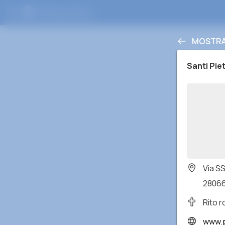
MOSTRA 
Santi Pie
Via SS
28066 
Rito 
www.p