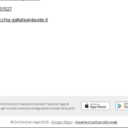
61527
chia.galliate@davide.it
informazioni mancanti o errate? Scarica l'app di
per inviare correzioni e segnalare chiese mancanti!
© DinDonDan App 2026
–
Privacy Policy
–
Inserisci sul tuo sito web