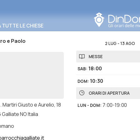
Cerca in questa zona
TUTTE LE CHIESE
tro e Paolo
2 LUG
-
13 AGO
MESSE
18:00
SAB
:
10:30
DOM
:
ORARI DI APERTURA
. Martiri Giusto e Aurelio, 18
7:00-19:00
LUN - DOM
:
Galliate NO Italia
romano
arrocchiagalliate.it