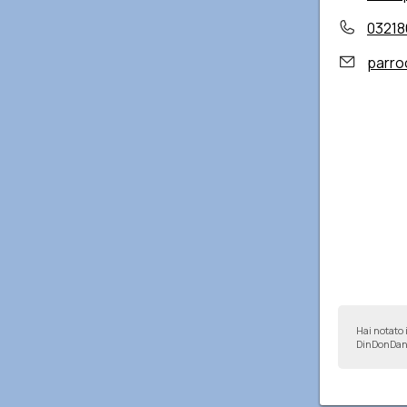
03218
parroc
Hai notato 
DinDonDan 