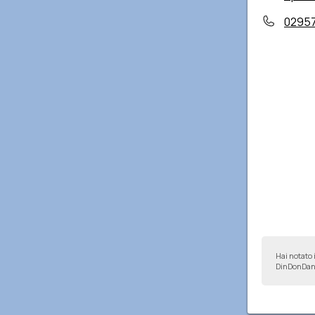
0295
Hai notato 
DinDonDan 