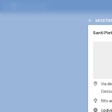
MOSTRA 
Santi Pie
Via de
Gessat
Rito 
cpdivi