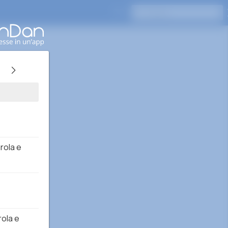
Premi Invio per cercare
rola e
rola e