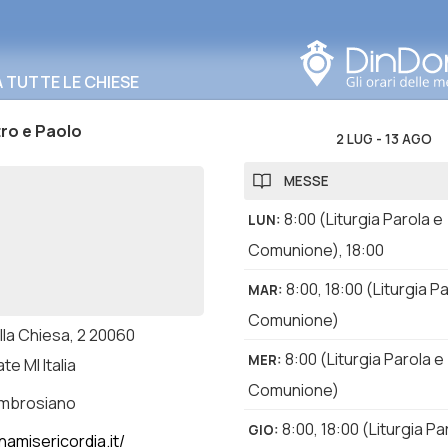
Cerca in questa zona
TUTTE LE CHIESE
tro e Paolo
2 LUG
-
13 AGO
MESSE
8:00
(Liturgia Parola e
LUN
:
Comunione)
,
18:00
8:00
,
18:00
(Liturgia Pa
MAR
:
Comunione)
lla Chiesa, 2 20060
8:00
(Liturgia Parola e
MER
:
e MI Italia
Comunione)
ambrosiano
8:00
,
18:00
(Liturgia Pa
GIO
:
namisericordia.it/