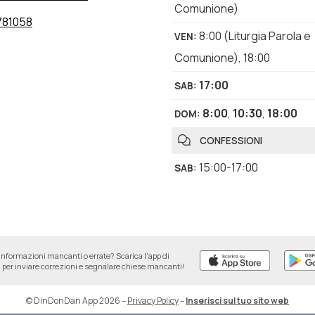
Comunione)
781058
8:00
(Liturgia Parola e
VEN
:
Comunione)
,
18:00
17:00
SAB
:
8:00
,
10:30
,
18:00
DOM
:
CONFESSIONI
15:00-17:00
SAB
:
informazioni mancanti o errate? Scarica l'app di
per inviare correzioni e segnalare chiese mancanti!
© DinDonDan App 2026
–
Privacy Policy
–
Inserisci sul tuo sito web