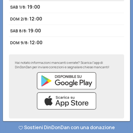
19:00
SAB 1/8
:
12:00
DOM 2/8
:
19:00
SAB 8/8
:
12:00
DOM 9/8
:
Hai notato informazioni mancanti o errate? Scarica l'app di
DinDonDan per inviare correzioni e segnalare chiese mancanti!
Sostieni DinDonDan con una donazione
© DinDonDan App 2026
–
Privacy Policy
–
Inserisci sul tuo sito web