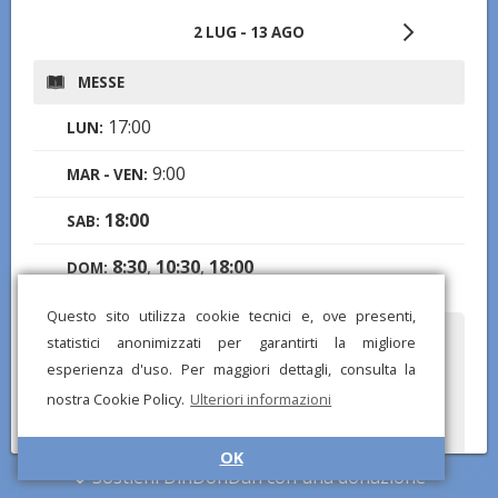
2 LUG - 13 AGO
MESSE
17:00
LUN:
9:00
MAR - VEN:
18:00
SAB:
8:30
,
10:30
,
18:00
DOM:
Questo sito utilizza cookie tecnici e, ove presenti,
statistici anonimizzati per garantirti la migliore
Hai notato informazioni mancanti o errate? Scarica l'app di
DinDonDan per inviare correzioni e segnalare chiese mancanti!
esperienza d'uso. Per maggiori dettagli, consulta la
nostra Cookie Policy.
Ulteriori informazioni
OK
Sostieni DinDonDan con una donazione