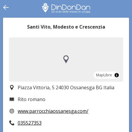
Santi Vito, Modesto e Crescenzia
MapLibre
MapLibre
Piazza Vittoria, 5 24030 Ossanesga BG Italia
Rito romano
www.parrocchiaossanesga.com/
035527353