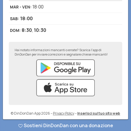
18:00
MAR - VEN
:
18:00
SAB
:
8:30
,
10:30
DOM
:
Hai notato informazioni mancanti o errate? Scarica l'app di
DinDonDan per inviare correzioni e segnalare chiese mancanti!
© DinDonDan App 2026
–
Privacy Policy
–
Inserisci sul tuo sito web
Sostieni DinDonDan con una donazione