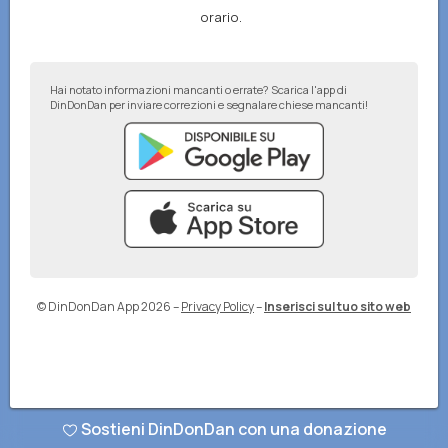
orario.
Hai notato informazioni mancanti o errate? Scarica l'app di
DinDonDan per inviare correzioni e segnalare chiese mancanti!
© DinDonDan App 2026
–
Privacy Policy
–
Inserisci sul tuo sito web
Sostieni DinDonDan con una donazione