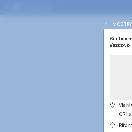
MOSTRA 
Santissim
Vescovo
Via M
CR Ita
Rito 