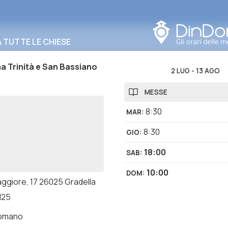
Cerca in questa zona
TUTTE LE CHIESE
a Trinità e San Bassiano
2 LUG
-
13 AGO
MESSE
8:30
MAR
:
8:30
GIO
:
18:00
SAB
:
10:00
DOM
:
aggiore, 17 26025 Gradella
l25
romano