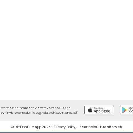
informazioni mancanti o errate? Scarica l'app di
per inviare correzioni e segnalare chiese mancanti!
© DinDonDan App 2026
–
Privacy Policy
–
Inserisci sul tuo sito web