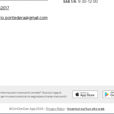
9:30-12:00
SAB 1/8
:
52017
rio.pontedera@gmail.com
informazioni mancanti o errate? Scarica l'app di
per inviare correzioni e segnalare chiese mancanti!
© DinDonDan App 2026
–
Privacy Policy
–
Inserisci sul tuo sito web