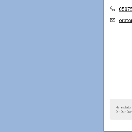
0587
orato
Hai notato 
DinDonDan 