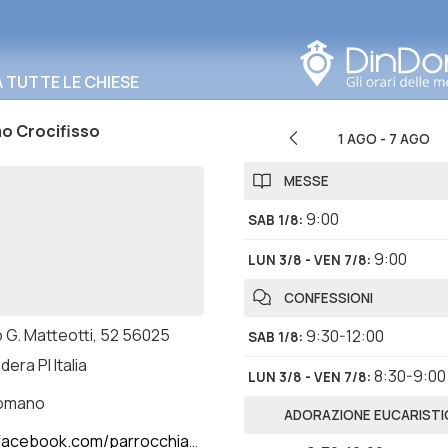
Cerca in questa zona
TUTTE LE CHIESE
o Crocifisso
1 AGO
-
7 AGO
MESSE
9:00
SAB 1/8
:
9:00
LUN 3/8 - VEN 7/8
:
CONFESSIONI
 G. Matteotti, 52 56025
9:30-12:00
SAB 1/8
:
era PI Italia
8:30-9:00
LUN 3/8 - VEN 7/8
:
romano
ADORAZIONE EUCARISTI
ebook.com/parrocchiaduomopontedera/