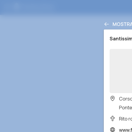
MOSTRA 
Santissim
Corso
Ponted
Rito 
www.fac