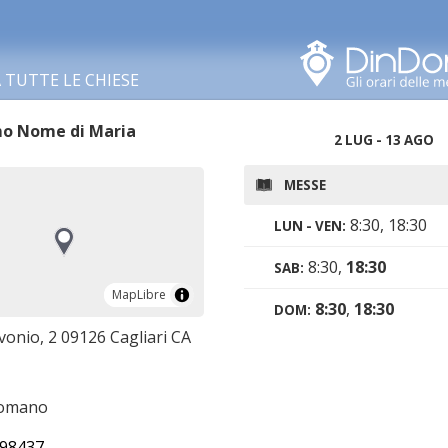
Cerca in questa zona
TUTTE LE CHIESE
mo Nome di Maria
2 LUG - 13 AGO
MESSE
8:30, 18:30
LUN - VEN:
8:30,
18:30
SAB:
MapLibre
MapLibre
8:30
,
18:30
DOM:
vonio, 2 09126 Cagliari CA
romano
98437