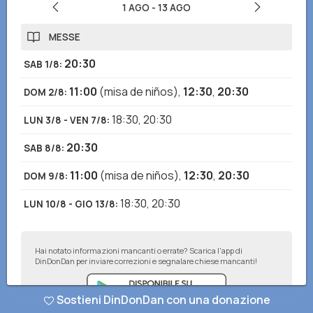
1 AGO
-
13 AGO
MESSE
20:30
SAB 1/8
:
11:00
(misa de niños)
,
12:30
,
20:30
DOM 2/8
:
18:30
,
20:30
LUN 3/8 - VEN 7/8
:
20:30
SAB 8/8
:
11:00
(misa de niños)
,
12:30
,
20:30
DOM 9/8
:
18:30
,
20:30
LUN 10/8 - GIO 13/8
:
Hai notato informazioni mancanti o errate? Scarica l'app di
DinDonDan per inviare correzioni e segnalare chiese mancanti!
Sostieni DinDonDan con una donazione