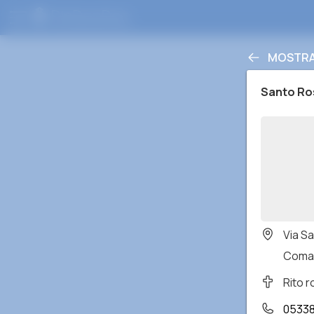
MOSTRA 
Santo Ro
Via S
Comac
Rito 
05338