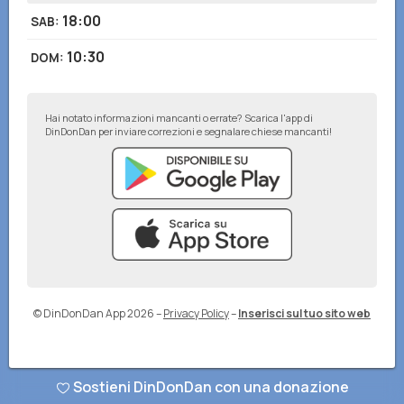
18:00
SAB
:
10:30
DOM
:
Hai notato informazioni mancanti o errate? Scarica l'app di
DinDonDan per inviare correzioni e segnalare chiese mancanti!
© DinDonDan App 2026
–
Privacy Policy
–
Inserisci sul tuo sito web
Sostieni DinDonDan con una donazione