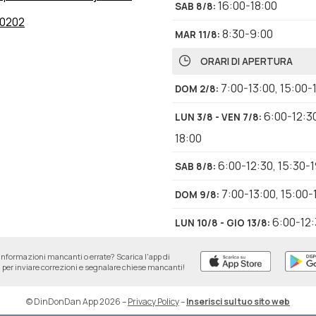
16:00-18:00
SAB 8/8
:
0202
8:30-9:00
MAR 11/8
:
ORARI DI APERTURA
7:00-13:00
,
15:00-
DOM 2/8
:
6:00-12:3
LUN 3/8 - VEN 7/8
:
18:00
6:00-12:30
,
15:30-
SAB 8/8
:
7:00-13:00
,
15:00-
DOM 9/8
:
6:00-12
LUN 10/8 - GIO 13/8
:
18:00
informazioni mancanti o errate? Scarica l'app di
per inviare correzioni e segnalare chiese mancanti!
ADORAZIONE EUCARISTI
9:30
VEN 7/8
:
© DinDonDan App 2026
–
Privacy Policy
–
Inserisci sul tuo sito web