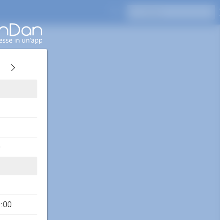
Premi Invio per cercare
0
9:00