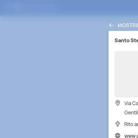
MOSTRA 
Santo St
Via C
Gentil
Rito 
www.cp