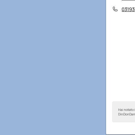
03193
Hai notato 
DinDonDan 