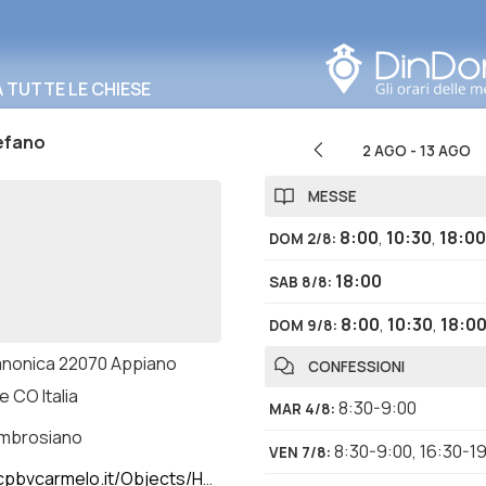
Cerca in questa zona
TUTTE LE CHIESE
efano
2 AGO
-
13 AGO
MESSE
8:00
,
10:30
,
18:00
DOM 2/8
:
18:00
SAB 8/8
:
8:00
,
10:30
,
18:0
DOM 9/8
:
anonica 22070 Appiano
CONFESSIONI
e CO Italia
8:30-9:00
MAR 4/8
:
ambrosiano
8:30-9:00
,
16:30-1
VEN 7/8
:
bvcarmelo.it/Objects/Home1.asp