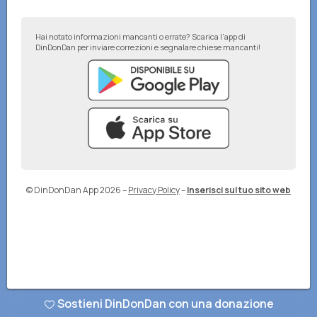
Hai notato informazioni mancanti o errate? Scarica l'app di
DinDonDan per inviare correzioni e segnalare chiese mancanti!
© DinDonDan App 2026
–
Privacy Policy
–
Inserisci sul tuo sito web
Sostieni DinDonDan con una donazione