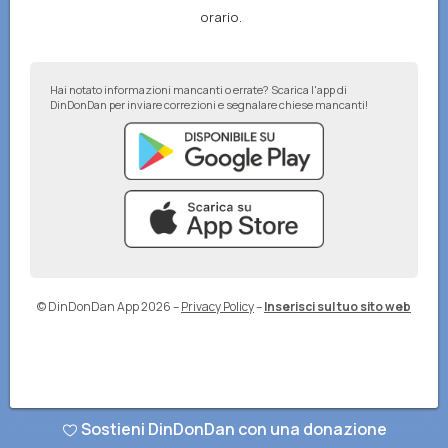
orario.
Hai notato informazioni mancanti o errate? Scarica l'app di
DinDonDan per inviare correzioni e segnalare chiese mancanti!
© DinDonDan App 2026
–
Privacy Policy
–
Inserisci sul tuo sito web
Sostieni DinDonDan con una donazione