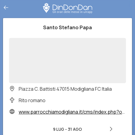
Santo Stefano Papa
Piazza C. Battisti 47015 Modigliana FC Italia
Rito romano
www.parrocchiamodigliana.it/cms/index.php?option=com_frontpage&Itemid=1
9 LUG
-
31 AGO