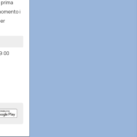
a prima
 momento i
per
9:00