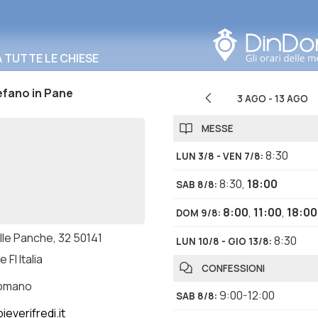
Cerca in questa zona
TUTTE LE CHIESE
efano in Pane
3 AGO
-
13 AGO
MESSE
8:30
LUN 3/8 - VEN 7/8
:
8:30
,
18:00
SAB 8/8
:
8:00
,
11:00
,
18:00
DOM 9/8
:
lle Panche, 32 50141
8:30
LUN 10/8 - GIO 13/8
:
 FI Italia
CONFESSIONI
romano
9:00-12:00
SAB 8/8
:
everifredi.it