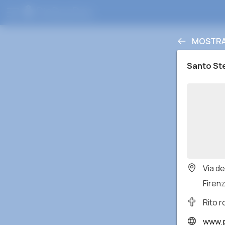
MOSTRA 
Santo St
Via de
Firenze
Rito 
www.pi