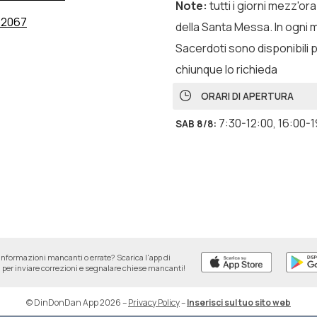
Note
:
tutti i giorni mezz'or
12067
della Santa Messa. In ogni
Sacerdoti sono disponibili 
chiunque lo richieda
ORARI DI APERTURA
7:30-12:00
,
16:00-1
SAB 8/8
:
informazioni mancanti o errate? Scarica l'app di
per inviare correzioni e segnalare chiese mancanti!
© DinDonDan App 2026
–
Privacy Policy
–
Inserisci sul tuo sito web