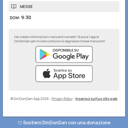
MESSE
9:30
DOM
:
Hai notato informazioni mancanti o errate? Scarica l'app di
DinDonDan per inviare correzioni e segnalare chiese mancanti!
© DinDonDan App 2026
–
Privacy Policy
–
Inserisci sul tuo sito web
Sostieni DinDonDan con una donazione