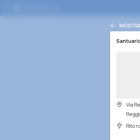
MOSTRA 
Santuario
Via R
Reggio
Rito 