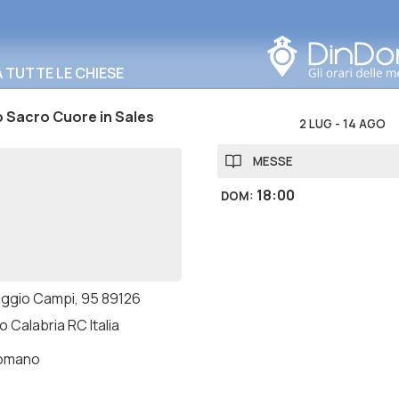
Cerca in questa zona
TUTTE LE CHIESE
 Sacro Cuore in Sales
2 LUG
-
14 AGO
MESSE
18:00
DOM
:
eggio Campi, 95 89126
 Calabria RC Italia
romano