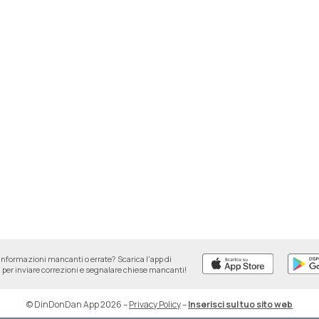
informazioni mancanti o errate? Scarica l'app di
per inviare correzioni e segnalare chiese mancanti!
© DinDonDan App 2026
–
Privacy Policy
–
Inserisci sul tuo sito web