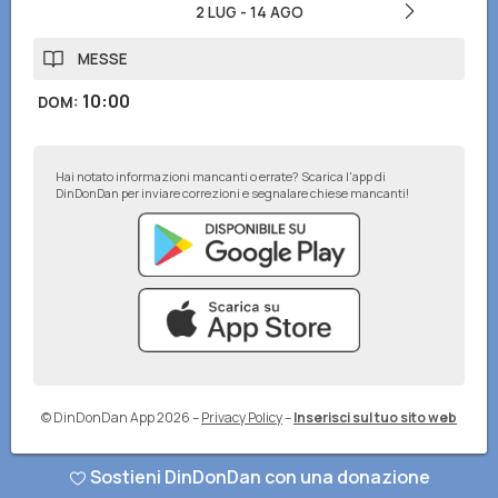
2 LUG
-
14 AGO
MESSE
10:00
DOM
:
Hai notato informazioni mancanti o errate? Scarica l'app di
DinDonDan per inviare correzioni e segnalare chiese mancanti!
© DinDonDan App 2026
–
Privacy Policy
–
Inserisci sul tuo sito web
Sostieni DinDonDan con una donazione