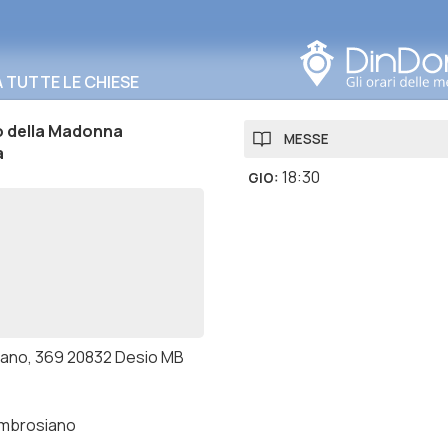
Cerca in questa zona
TUTTE LE CHIESE
o della Madonna
MESSE
a
18:30
GIO
:
ilano, 369 20832 Desio MB
ambrosiano