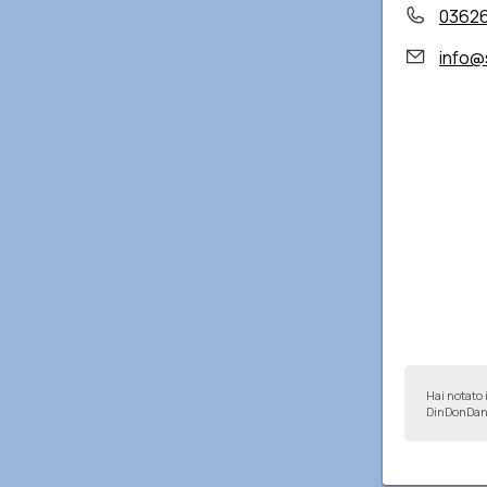
0362
info@
Hai notato 
DinDonDan 