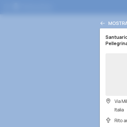
MOSTRA 
Santuari
Pellegrin
Via M
Italia
Rito 