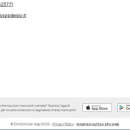
623771
ssppdesio.it
informazioni mancanti o errate? Scarica l'app di
per inviare correzioni e segnalare chiese mancanti!
© DinDonDan App 2026
–
Privacy Policy
–
Inserisci sul tuo sito web