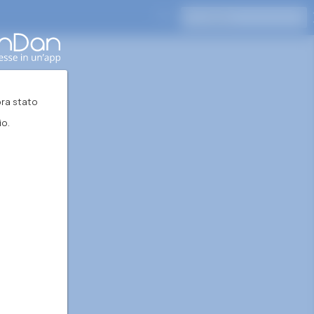
Premi Invio per cercare
ra stato
io.