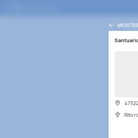
MOSTRA 
Santuario
47522 
Rito 