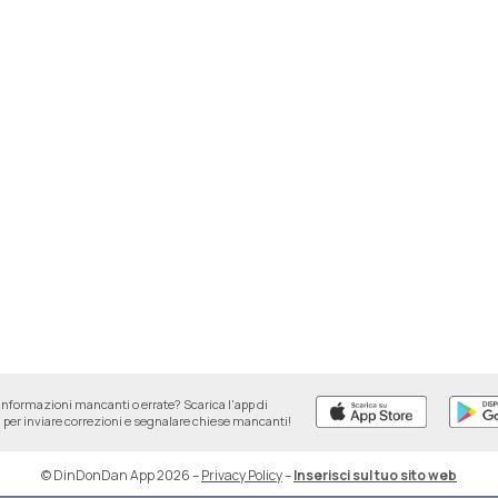
informazioni mancanti o errate? Scarica l'app di
per inviare correzioni e segnalare chiese mancanti!
© DinDonDan App 2026
–
Privacy Policy
–
Inserisci sul tuo sito web