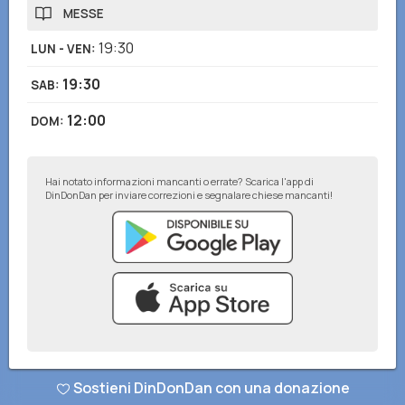
MESSE
19:30
LUN - VEN
:
19:30
SAB
:
12:00
DOM
:
Hai notato informazioni mancanti o errate? Scarica l'app di
DinDonDan per inviare correzioni e segnalare chiese mancanti!
© DinDonDan App 2026
–
Privacy Policy
–
Inserisci sul tuo sito web
Sostieni DinDonDan con una donazione