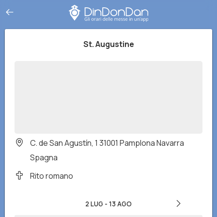
St. Augustine
C. de San Agustín, 1 31001 Pamplona Navarra
Spagna
Rito romano
2 LUG
-
13 AGO