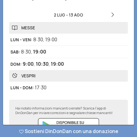
2 LUG
-
13 AGO
MESSE
8:30
,
19:00
LUN - VEN
:
8:30
,
19:00
SAB
:
9:00
,
10:30
,
19:00
DOM
:
VESPRI
17:30
LUN - DOM
:
Hai notato informazioni mancanti o errate? Scarica l'app di
DinDonDan per inviare correzioni e segnalare chiese mancanti!
Sostieni DinDonDan con una donazione