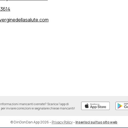
73614
verginedellasalute.com
informazioni mancanti o errate? Scarica l'app di
per inviare correzioni e segnalare chiese mancanti!
© DinDonDan App 2026
–
Privacy Policy
–
Inserisci sul tuo sito web