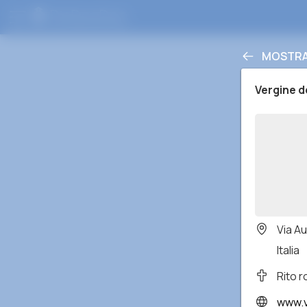
MOSTRA 
Vergine d
Via Au
Italia
Rito 
www.v