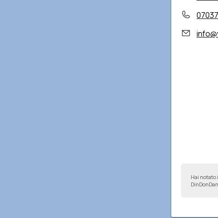
0703
info@
Hai notato 
DinDonDan 