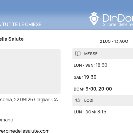
Cerca in questa zona
TUTTE LE CHIESE
ella Salute
2 LUG
-
13 AGO
MESSE
18:30
LUN - VEN
:
19:30
SAB
:
9:00
,
20:00
DOM
:
sonia, 22 09126 Cagliari CA
LODI
8:15
LUN - DOM
:
romano
erginedellasalute.com