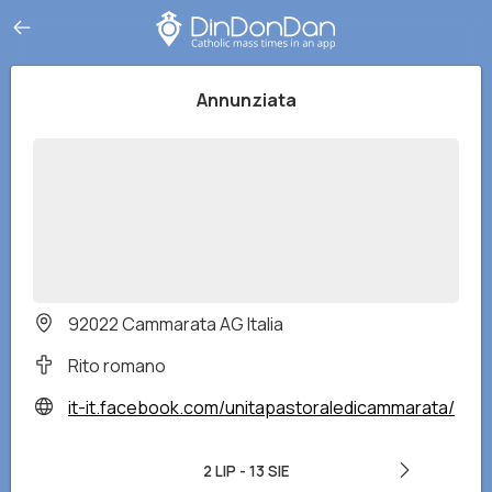
Annunziata
92022 Cammarata AG Italia
Rito romano
it-it.facebook.com/unitapastoraledicammarata/
2 LIP
-
13 SIE