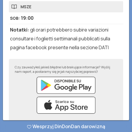
MSZE
19:00
SOB
:
Notatki
:
gli orari potrebbero subire variazioni
consultare i foglietti settimanali pubblicati sulla
pagina facebook presente nella sezione DATI
Czy zauważyłeś jakieś błędne lub brakujące informacje? Wyślij
nam raport, a postaramy się je jak najszybciej poprawić!
Wesprzyj DinDonDan darowizną
© DinDonDan App 2026
–
Polityka prywatności
–
Dodaj do swojej strony