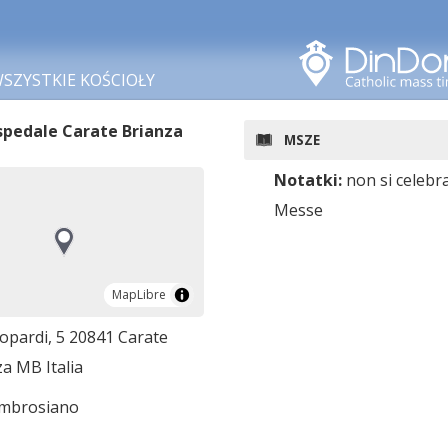
Szukaj w tym obszarze
SZYSTKIE KOŚCIOŁY
spedale Carate Brianza
MSZE
Notatki:
non si celebr
Messe
MapLibre
MapLibre
opardi, 5 20841 Carate
a MB Italia
ambrosiano