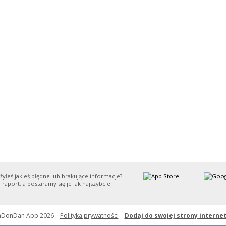
yłeś jakieś błędne lub brakujące informacje?
 raport, a postaramy się je jak najszybciej
nDonDan App 2026 –
Polityka prywatności
–
Dodaj do swojej strony interne