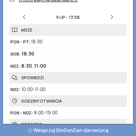
9 LIP
-
13 SIE
MSZE
18:30
PON - PT
:
18:30
SOB
:
8:30
,
11:00
NDZ
:
SPOWIEDZI
10:00-11:00
NDZ
:
GODZINY OTWARCIA
8:00-19:00
PON - NDZ
:
RÓŻANIEC
Wesprzyj DinDonDan darowizną