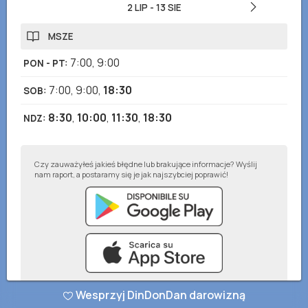
2 LIP
-
13 SIE
MSZE
7:00
,
9:00
PON - PT
:
7:00
,
9:00
,
18:30
SOB
:
8:30
,
10:00
,
11:30
,
18:30
NDZ
:
Czy zauważyłeś jakieś błędne lub brakujące informacje? Wyślij
nam raport, a postaramy się je jak najszybciej poprawić!
Wesprzyj DinDonDan darowizną