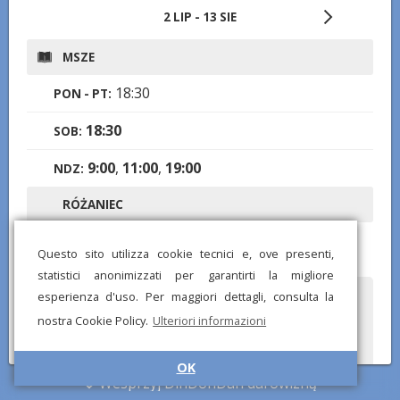
2 LIP - 13 SIE
MSZE
18:30
PON - PT:
18:30
SOB:
9:00
,
11:00
,
19:00
NDZ:
RÓŻANIEC
18:00
PON - SOB:
Questo sito utilizza cookie tecnici e, ove presenti,
statistici anonimizzati per garantirti la migliore
esperienza d'uso. Per maggiori dettagli, consulta la
Czy zauważyłeś jakieś błędne lub brakujące informacje? Wyślij
nam raport, a postaramy się je jak najszybciej poprawić!
nostra Cookie Policy.
Ulteriori informazioni
OK
Wesprzyj DinDonDan darowizną