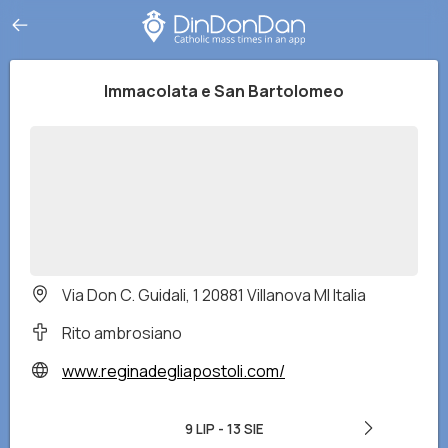
Immacolata e San Bartolomeo
Via Don C. Guidali, 1 20881 Villanova MI Italia
Rito ambrosiano
www.reginadegliapostoli.com/
9 LIP
-
13 SIE