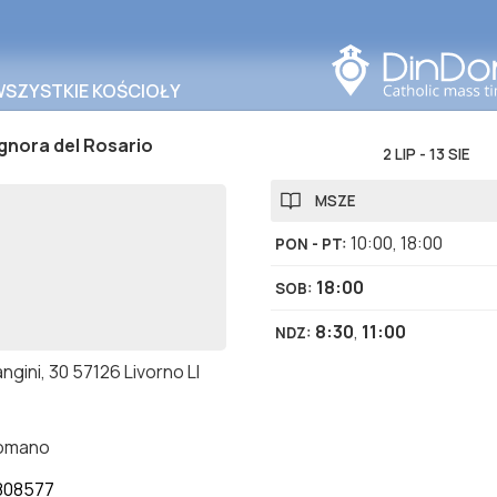
Szukaj w tym obszarze
WSZYSTKIE KOŚCIOŁY
gnora del Rosario
2 LIP
-
13 SIE
MSZE
10:00
,
18:00
PON - PT
:
18:00
SOB
:
8:30
,
11:00
NDZ
:
ngini, 30 57126 Livorno LI
romano
808577