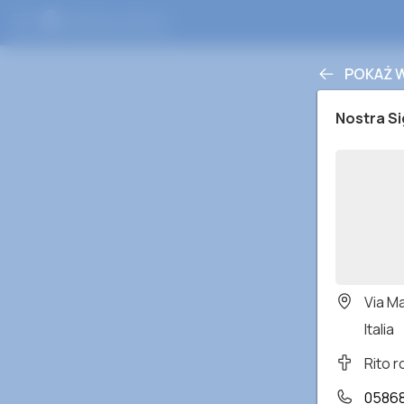
POKAŻ 
Nostra Si
Via Ma
Italia
Rito 
0586