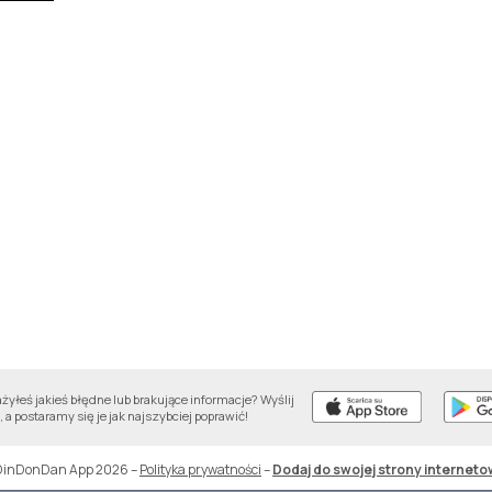
yłeś jakieś błędne lub brakujące informacje? Wyślij
 a postaramy się je jak najszybciej poprawić!
DinDonDan App 2026
–
Polityka prywatności
–
Dodaj do swojej strony interneto