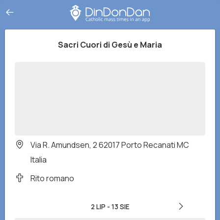
Sacri Cuori di Gesù e Maria
Via R. Amundsen, 2 62017 Porto Recanati MC
Italia
Rito romano
2 LIP
-
13 SIE