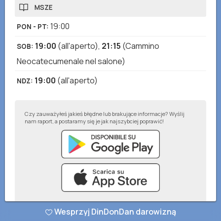
MSZE
19:00
PON - PT
:
19:00
(all'aperto)
,
21:15
(Cammino
SOB
:
Neocatecumenale nel salone)
19:00
(all'aperto)
NDZ
:
Czy zauważyłeś jakieś błędne lub brakujące informacje? Wyślij
nam raport, a postaramy się je jak najszybciej poprawić!
Wesprzyj DinDonDan darowizną
© DinDonDan App 2026
–
Polityka prywatności
–
Dodaj do swojej strony