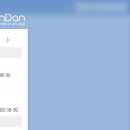
Naciśnij Enter, aby wyszukać
18:30
:00
,
18:30