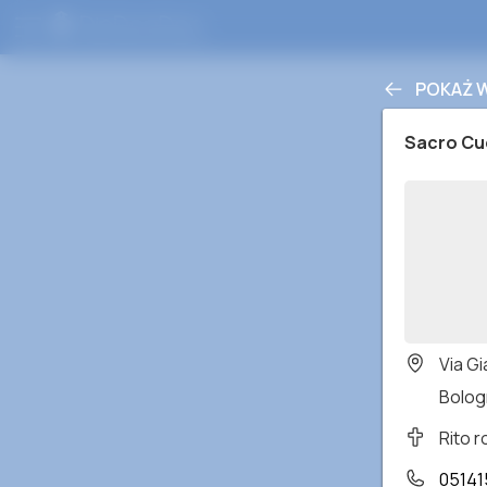
POKAŻ 
Sacro Cu
Via G
Bologn
Rito 
05141