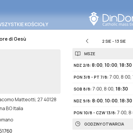
Szukaj w tym obszarze
WSZYSTKIE KOŚCIOŁY
ore di Gesù
2 SIE
-
13 SIE
MSZE
8:00
,
10:00
,
18:30
NDZ 2/8
:
7:00
,
8:00
,
PON 3/8 - PT 7/8
:
7:00
,
8:00
,
18:30
SOB 8/8
:
iacomo Matteotti, 27 40128
8:00
,
10:00
,
18:30
NDZ 9/8
:
a BO Italia
7:00
,
8
PON 10/8 - CZW 13/8
:
romano
GODZINY OTWARCIA
51760