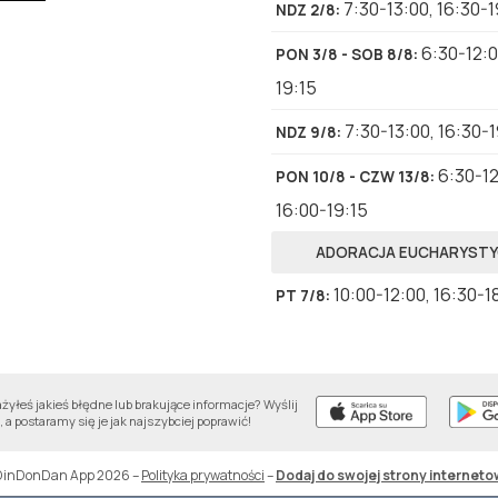
7:30-13:00
,
16:30-1
NDZ 2/8
:
6:30-12:
PON 3/8 - SOB 8/8
:
19:15
7:30-13:00
,
16:30-
NDZ 9/8
:
6:30-1
PON 10/8 - CZW 13/8
:
16:00-19:15
ADORACJA EUCHARYST
10:00-12:00
,
16:30-1
PT 7/8
:
yłeś jakieś błędne lub brakujące informacje? Wyślij
 a postaramy się je jak najszybciej poprawić!
DinDonDan App 2026
–
Polityka prywatności
–
Dodaj do swojej strony interneto