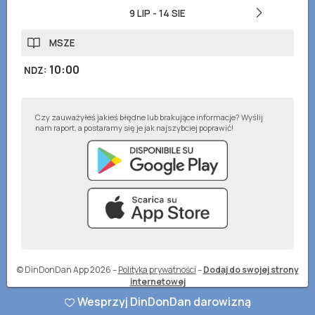
9 LIP
-
14 SIE
MSZE
10:00
NDZ
:
Czy zauważyłeś jakieś błędne lub brakujące informacje? Wyślij
nam raport, a postaramy się je jak najszybciej poprawić!
© DinDonDan App 2026
–
Polityka prywatności
–
Dodaj do swojej strony
internetowej
Wesprzyj DinDonDan darowizną