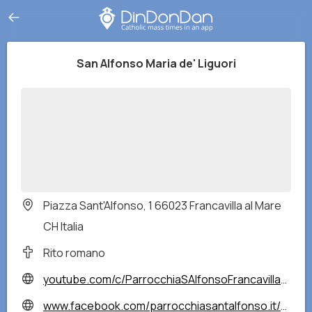
San Alfonso Maria de' Liguori
Piazza Sant'Alfonso, 1 66023 Francavilla al Mare
CH Italia
Rito romano
youtube.com/c/ParrocchiaSAlfonsoFrancavillaalMare
www.facebook.com/parrocchiasantalfonso.it/?locale=it_IT