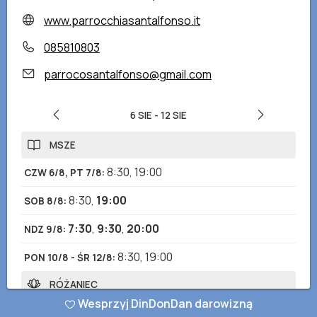
www.parrocchiasantalfonso.it
085810803
parrocosantalfonso@gmail.com
6 SIE
-
12 SIE
MSZE
8:30
,
19:00
CZW 6/8, PT 7/8
:
8:30
,
19:00
SOB 8/8
:
7:30
,
9:30
,
20:00
NDZ 9/8
:
8:30
,
19:00
PON 10/8 - ŚR 12/8
:
RÓŻANIEC
Wesprzyj DinDonDan darowizną
18:15
CZW 6/8 - SOB 8/8
: