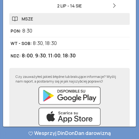
2 LIP
-
14 SIE
MSZE
8:30
PON
:
8:30
,
18:30
WT - SOB
:
8:00
,
9:30
,
11:00
,
18:30
NDZ
:
Czy zauważyłeś jakieś błędne lub brakujące informacje? Wyślij
nam raport, a postaramy się je jak najszybciej poprawić!
Wesprzyj DinDonDan darowizną