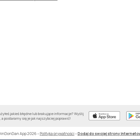
yłeś jakieś błędne lub brakujące informacje? Wyślij
 a postaramy się je jak najszybciej poprawić!
DinDonDan App 2026
–
Polityka prywatności
–
Dodaj do swojej strony interneto