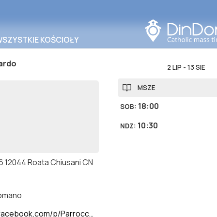
Szukaj w tym obszarze
WSZYSTKIE KOŚCIOŁY
ardo
2 LIP
-
13 SIE
MSZE
18:00
SOB
:
10:30
NDZ
:
6 12044 Roata Chiusani CN
romano
om/p/Parrocchia-San-Bernardo-Roata-Chiusani-100092665922392/