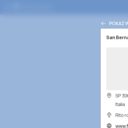
POKAŻ 
San Bern
SP 30
Italia
Rito 
www.facebook.c