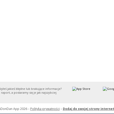
yłeś jakieś błędne lub brakujące informacje?
 raport, a postaramy się je jak najszybciej
nDonDan App 2026 –
Polityka prywatności
–
Dodaj do swojej strony interne