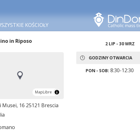
Szukaj w tym obszarze
SZYSTKIE KOŚCIOŁY
ino in Riposo
2 LIP - 30 WRZ
GODZINY OTWARCIA
8:30-12:30
PON - SOB:
MapLibre
MapLibre
i Musei, 16 25121 Brescia
lia
romano