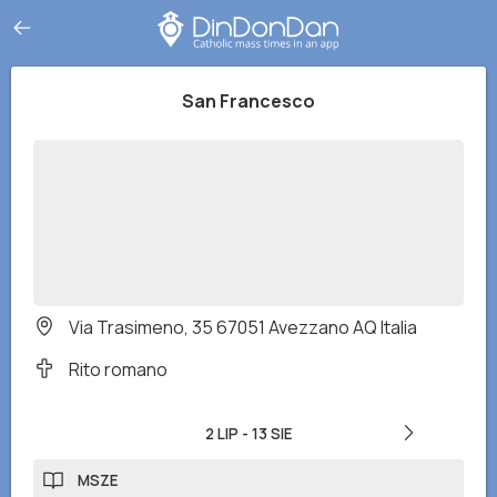
San Francesco
Via Trasimeno, 35 67051 Avezzano AQ Italia
Rito romano
2 LIP
-
13 SIE
MSZE