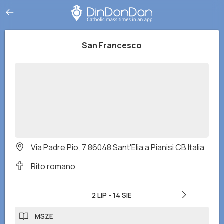
San Francesco
Via Padre Pio, 7 86048 Sant'Elia a Pianisi CB Italia
Rito romano
2 LIP
-
14 SIE
MSZE