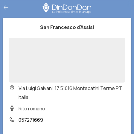
San Francesco d'Assisi
Via Luigi Galvani, 17 51016 Montecatini Terme PT
Italia
Rito romano
057271669