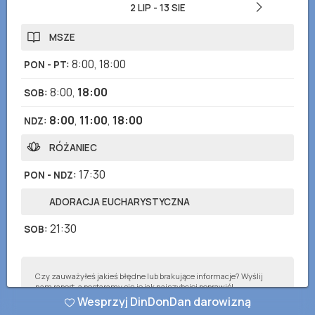
2 LIP
-
13 SIE
MSZE
8:00
,
18:00
PON - PT
:
8:00
,
18:00
SOB
:
8:00
,
11:00
,
18:00
NDZ
:
RÓŻANIEC
17:30
PON - NDZ
:
ADORACJA EUCHARYSTYCZNA
21:30
SOB
:
Czy zauważyłeś jakieś błędne lub brakujące informacje? Wyślij
nam raport, a postaramy się je jak najszybciej poprawić!
Wesprzyj DinDonDan darowizną