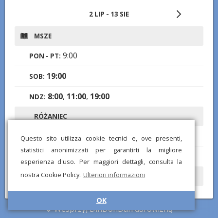
2 LIP - 13 SIE
MSZE
9:00
PON - PT:
19:00
SOB:
8:00
,
11:00
,
19:00
NDZ:
RÓŻANIEC
9:30
PON, WT:
Questo sito utilizza cookie tecnici e, ove presenti,
statistici anonimizzati per garantirti la migliore
9:30
CZW, PT:
esperienza d'uso. Per maggiori dettagli, consulta la
nostra Cookie Policy.
Ulteriori informazioni
SPOWIEDZI
Notatki:
Durante le Sante Messe festive
OK
Wesprzyj DinDonDan darowizną