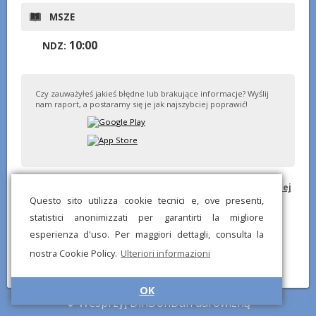
MSZE
10:00
NDZ:
Czy zauważyłeś jakieś błędne lub brakujące informacje? Wyślij
nam raport, a postaramy się je jak najszybciej poprawić!
© DinDonDan App 2026 –
Polityka prywatności
–
Dodaj do swojej
strony internetowej
Questo sito utilizza cookie tecnici e, ove presenti,
statistici anonimizzati per garantirti la migliore
esperienza d'uso. Per maggiori dettagli, consulta la
nostra Cookie Policy.
Ulteriori informazioni
OK
Wesprzyj DinDonDan darowizną