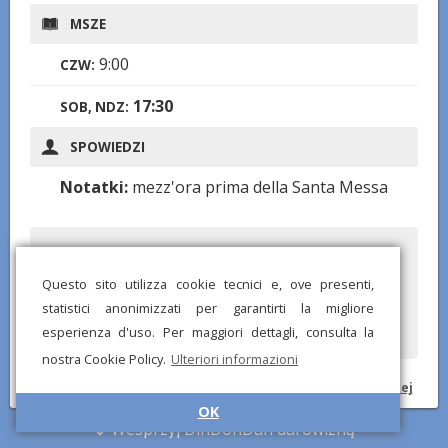
MSZE
9:00
CZW:
17:30
SOB, NDZ:
SPOWIEDZI
Notatki:
mezz'ora prima della Santa Messa
Czy zauważyłeś jakieś błędne lub brakujące informacje? Wyślij
nam raport, a postaramy się je jak najszybciej poprawić!
Questo sito utilizza cookie tecnici e, ove presenti,
statistici anonimizzati per garantirti la migliore
esperienza d'uso. Per maggiori dettagli, consulta la
nostra Cookie Policy.
Ulteriori informazioni
© DinDonDan App 2026 –
Polityka prywatności
–
Dodaj do swojej
strony internetowej
OK
Wesprzyj DinDonDan darowizną