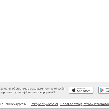
yłeś jakieś błędne lub brakujące informacje? Wyślij
 a postaramy się je jak najszybciej poprawić!
DinDonDan App 2026
–
Polityka prywatności
–
Dodaj do swojej strony interneto