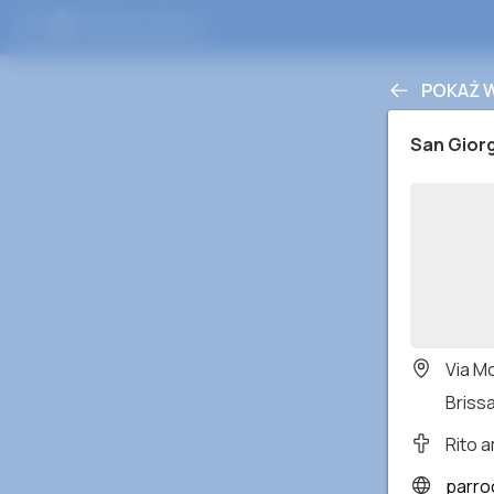
POKAŻ 
San Giorg
Via M
Brissa
Rito 
parro