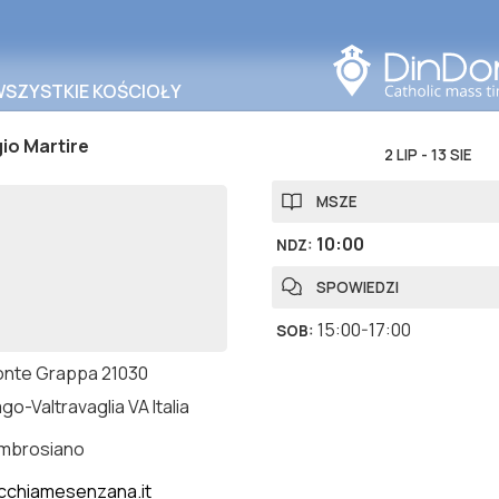
Szukaj w tym obszarze
WSZYSTKIE KOŚCIOŁY
io Martire
2 LIP
-
13 SIE
MSZE
10:00
NDZ
:
SPOWIEDZI
15:00-17:00
SOB
:
onte Grappa 21030
go-Valtravaglia VA Italia
ambrosiano
cchiamesenzana.it