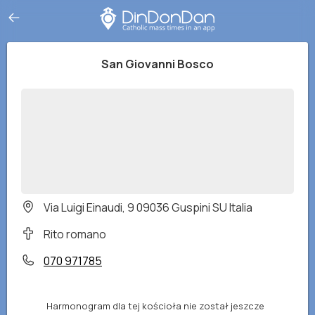
San Giovanni Bosco
Via Luigi Einaudi, 9 09036 Guspini SU Italia
Rito romano
070 971785
Harmonogram dla tej kościoła nie został jeszcze