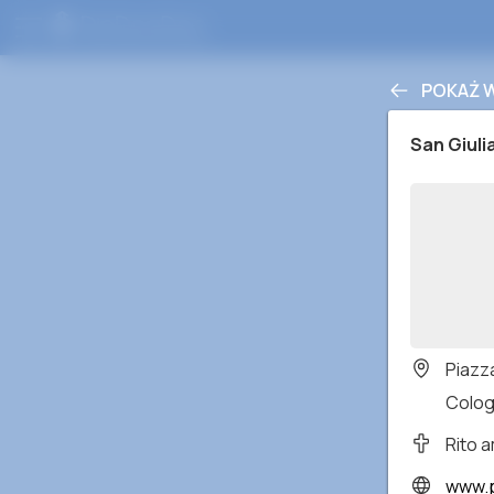
POKAŻ 
San Giuli
Piazz
Colog
Rito 
www.p