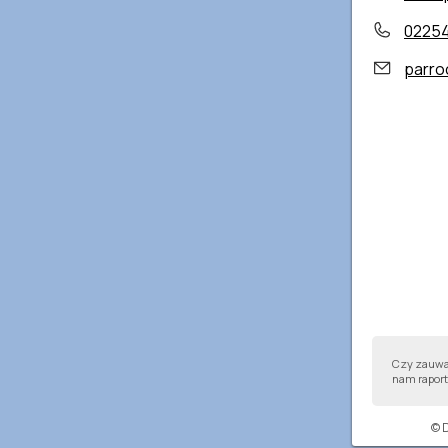
0225
parroc
Czy zauważ
nam raport,
© 