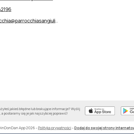
42196
chia@parrocchiasangiuliano.it
yłeś jakieś błędne lub brakujące informacje? Wyślij
 a postaramy się je jak najszybciej poprawić!
DinDonDan App 2026
–
Polityka prywatności
–
Dodaj do swojej strony interneto