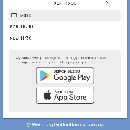
9 LIP
-
13 SIE
MSZE
18:00
SOB
:
11:30
NDZ
:
Czy zauważyłeś jakieś błędne lub brakujące informacje? Wyślij
nam raport, a postaramy się je jak najszybciej poprawić!
© DinDonDan App 2026
–
Polityka prywatności
–
Dodaj do swojej strony
Wesprzyj DinDonDan darowizną
internetowej