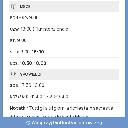
MSZE
9:00
PON - ŚR
:
18:00
(Plurintenzionale)
CZW
:
9:00
PT
:
9:00
,
18:00
SOB
:
10:30
,
18:00
NDZ
:
SPOWIEDZI
17:30-19:00
SOB
:
9:00-12:00
,
17:30-19:00
NDZ
:
Notatki
:
Tutti gli altri giorni a richiesta in sacrestia
30 minuti prima e dopo le Sante Messe
Wesprzyj DinDonDan darowizną
GODZINY OTWARCIA